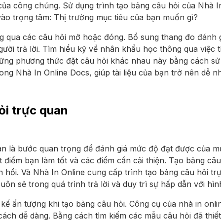
ủa công chúng. Sử dụng trình tạo bảng câu hỏi của Nhà In
 vào trọng tâm: Thị trường mục tiêu của bạn muốn gì?
ông qua các câu hỏi mở hoặc đóng. Bổ sung thang đo đánh g
ười trả lời. Tìm hiểu kỹ về nhân khẩu học thông qua việc
hững phương thức đặt câu hỏi khác nhau này bằng cách sử
ong Nhà In Online Docs, giúp tài liệu của bạn trở nên dễ n
ỏi trực quan
an là bước quan trọng để đánh giá mức độ đạt được của mụ
ết điểm bạn làm tốt và các điểm cần cải thiện. Tạo bảng câ
hồi. Và Nhà In Online cung cấp trình tạo bảng câu hỏi tr
uôn sẻ trong quá trình trả lời và duy trì sự hấp dẫn với hì
 kế ấn tượng khi tạo bảng câu hỏi. Công cụ của nhà in onl
t cách dễ dàng. Bằng cách tìm kiếm các mẫu câu hỏi đã thiế