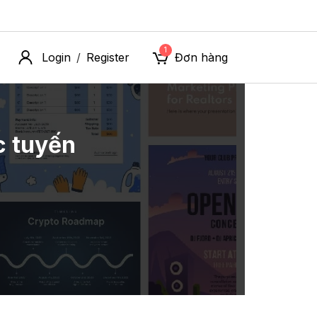
1
Login
Register
Đơn hàng
/
c tuyến