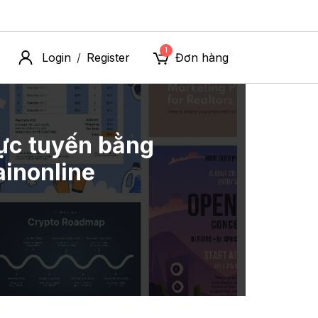
1
Login
Register
Đơn hàng
/
rực tuyến bằng
ainonline