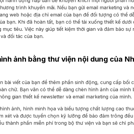
i hành động hấp dẫn để khuyến khích mọi người phản hồi l
ương trình khuyến mãi. Nếu bạn gửi email marketing và ne
rang web hoặc địa chỉ email của bạn để đối tượng có thể dễ
a bạn. Khi đã hoàn tất, bạn có thể tải xuống thiết kế dưới
mục tiêu. Việc này giúp tiết kiệm thời gian và đảm bảo sự 
và đối tác của bạn.
hình ảnh bằng thư viện nội dung của N
ến bài viết của bạn để thêm phần sinh động, cung cấp bối 
 toàn chữ. Bạn vãn có thể dễ dàng chèn hình ảnh của mình
ông gian thiết kế newsletter và email marketing của mình.
u hình ảnh, hình minh họa và biểu tượng chất lượng cao t
m xét và được tuyển chọn kỹ lưỡng để bảo đảm trông đều 
ều thành phần miễn phí trong bộ thư viện và bạn sẽ chỉ phả