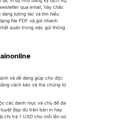
ại, ví dụ như đăng ký dịch vụ,
wsletter qua email, hãy chắc
 dàng tương tác và tìm hiểu
 dạng file PDF và gửi nhanh
nhất quán trong việc gửi thông
hainonline
cảnh và dễ dàng giúp cho độc
 bằng cách kéo và thả chúng từ
huộc các danh mục và chủ đề đa
tuyệt đẹp dù trên bản in hay
i chi trả 1 USD cho mỗi lần sử