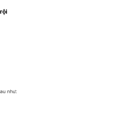
rội
hau như: