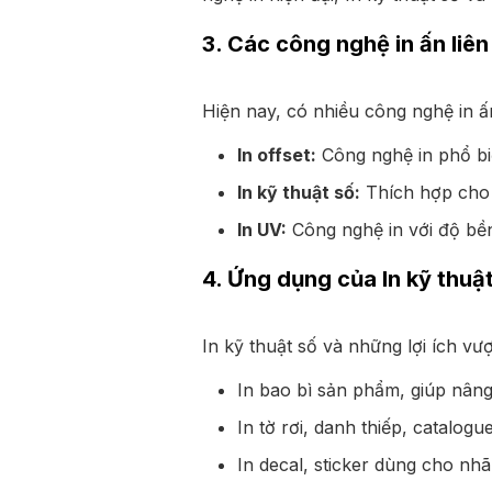
3. Các công nghệ in ấn liên
Hiện nay, có nhiều công nghệ in ấn
In offset:
Công nghệ in phổ biế
In kỹ thuật số:
Thích hợp cho 
In UV:
Công nghệ in với độ bề
4. Ứng dụng của In kỹ thuật
In kỹ thuật số và những lợi ích vư
In bao bì sản phẩm, giúp nâng 
In tờ rơi, danh thiếp, catalog
In decal, sticker dùng cho n