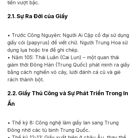
tiến vượt bậc.
2.1. Sự Ra Đời của Giấy
• Trước Công Nguyên: Người Ai Cập cổ đại sử dụng
giấy cói (papyrus) để viết chữ. Người Trung Hoa sử
dụng lụa hoặc tre để ghi chép.
• Năm 105: Thái Luân (Cai Lun) – một quan thái
giám thời Đông Hán (Trung Quốc) phát minh ra giấy
bằng cách nghiền vỏ cây, lưới đánh cá cũ và giẻ
rách thành bột.
2.2. Giấy Thủ Công và Sự Phát Triển Trong In
Ấn
• Thế kỷ 8: Công nghệ làm giấy lan sang Trung
Đông nhờ các tù binh Trung Quốc.
• Thế kỷ 12-13: Giấy xuất hiện ở châu Âu, thay thế